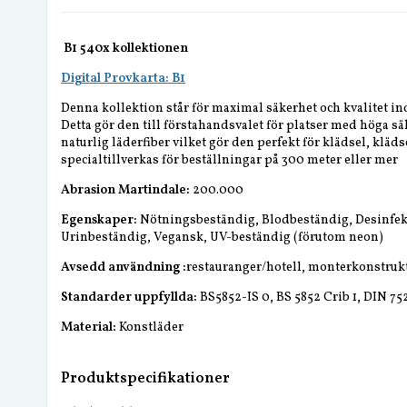
B1 540x kollektionen
Digital Provkarta: B1
Denna kollektion står för maximal säkerhet och kvalitet i
Detta gör den till förstahandsvalet för platser med höga sä
naturlig läderfiber vilket gör den perfekt för klädsel, kläds
specialtillverkas för beställningar på 300 meter eller mer
Abrasion Martindale:
200.000
Egenskaper:
Nötningsbeständig, Blodbeständig, Desinfekt
Urinbeständig, Vegansk, UV-beständig (förutom neon)
Avsedd användning :
restauranger/hotell, monterkonstrukt
Standarder uppfyllda:
BS5852-IS 0, BS 5852 Crib 1, DIN 75
Material:
Konstläder
Produktspecifikationer