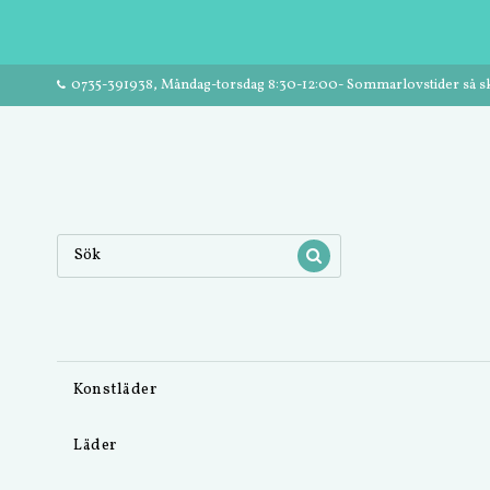
0735-391938, Måndag-torsdag 8:30-12:00- Sommarlovstider så ski
Konstläder
Läder