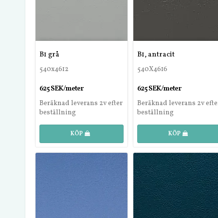
B1 grå
B1, antracit
540x4612
540X4616
625 SEK/meter
625 SEK/meter
Beräknad leverans 2v efter
Beräknad leverans 2v efte
beställning
beställning
KÖP
KÖP