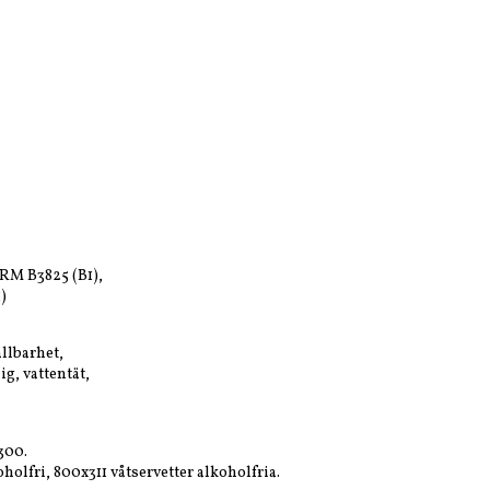
ORM B3825 (B1),
)
llbarhet,
g, vattentät,
300.
olfri, 800x311 våtservetter alkoholfria.