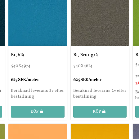
B1, blå
B1, Brungrå
B
5
540X4974
540X4614
7
625 SEK/meter
625 SEK/meter
3
r
Beräknad leverans 2v efter
Beräknad leverans 2v efter
B
beställning
beställning
b
KÖP
KÖP