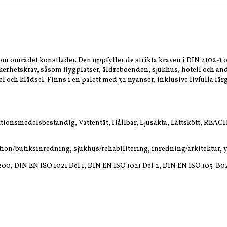
nom området konstläder. Den uppfyller de strikta kraven i DIN 4102-
kerhetskrav, såsom flygplatser, äldreboenden, sjukhus, hotell och and
el och klädsel. Finns i en palett med 32 nyanser, inklusive livfulla fär
ionsmedelsbeständig, Vattentät, Hållbar, Ljusäkta, Lättskött, REACH
ion/butiksinredning, sjukhus/rehabilitering, inredning/arkitektur, y
200, DIN EN ISO 1021 Del 1, DIN EN ISO 1021 Del 2, DIN EN ISO 105-B0