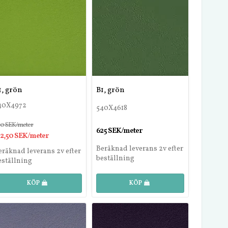
1, grön
B1, grön
40X4972
540X4618
00 SEK/meter
625 SEK/meter
12,50 SEK/meter
Beräknad leverans 2v efter
eräknad leverans 2v efter
beställning
eställning
KÖP
KÖP