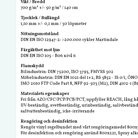
Vikt / Bredd
700 g/m² +/- 50 g/m² / 140 cm
Tjocklek / Rullängd
1,10 mm +/- 0,1 mm / 30 löpmeter
Nötningsmotstånd
DIN EN ISO 12947-2: >200.000 cykler Martindale
Färgäkthet mot ljus
DIN EN ISO 105 - B06 nivå 6
Flamskydd
Bilindustrin: DIN 75200, ISO 3795, FMVSS 302
Möbelindustrin: DIN EN 1021 del 1+2, BS 5852 - IS 0/1, ÖN
IMO 2010 FTP Code Part 8, NFP 92-503 (M2), DIN 4102-1 (B1
Materialets egenskaper
Fri från AZO/CFC/PCP/PCB/PCT, uppfyller REACH, lång hå
UV-beständig, svettbeständig, urinbeständig, salivbeständi
saltvattenbeständig, icke-irriterande
Rengöring och desinfektion
Rengör vinyl regelbundet med vårt rengöringsmedel 800x
För desinfektion och rengöring använd 800x221, Spray alkoh