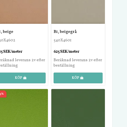
1, beige
B1, beigegrå
40X4602
540X4601
25 SEK/meter
625 SEK/meter
eräknad leverans 2v efter
Beräknad leverans 2v efter
eställning
beställning
KÖP
KÖP
55%