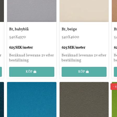
B1, babyblå
B1, beige
B
540X4970
540X4600
5
625 SEK/meter
625 SEK/meter
6
r
Beräknad leverans 2v efter
Beräknad leverans 2v efter
B
beställning
beställning
b
KÖP
KÖP
- 