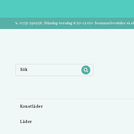
0735-391938, Måndag-torsdag 8:30-12:00- Sommarlovstider så ski
Konstläder
Läder