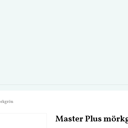
örkgrön
Master Plus mörk