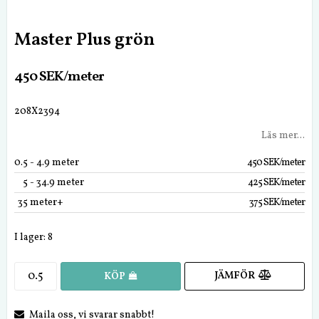
Master Plus grön
450 SEK/meter
208X2394
Läs mer...
0.5
 - 4.9 meter
450 SEK/meter
5
 - 34.9 meter
425 SEK/meter
35
 meter+
375 SEK/meter
I lager: 8
JÄMFÖR
KÖP
Maila oss, vi svarar snabbt!