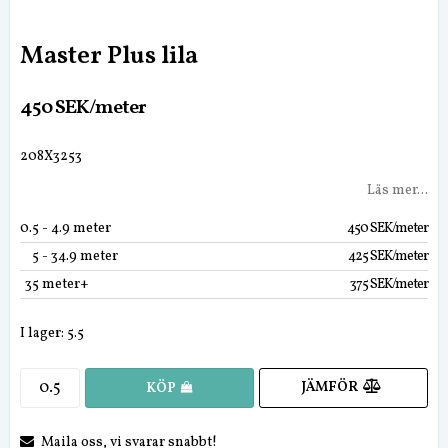
Master Plus lila
450 SEK/meter
208X3253
Läs mer...
0.5
 - 4.9 meter
450 SEK/meter
5
 - 34.9 meter
425 SEK/meter
35
 meter+
375 SEK/meter
I lager: 5.5
JÄMFÖR
KÖP
Maila oss, vi svarar snabbt!