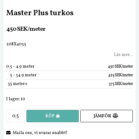
Master Plus turkos
450 SEK/meter
208X4035
Läs mer...
0.5
 - 4.9 meter
450 SEK/meter
5
 - 34.9 meter
425 SEK/meter
35
 meter+
375 SEK/meter
I lager: 10
JÄMFÖR
KÖP
Maila oss, vi svarar snabbt!