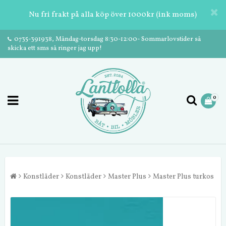
Nu fri frakt på alla köp över 1000kr (ink moms)
0735-391938, Måndag-torsdag 8:30-12:00- Sommarlovstider så
skicka ett sms så ringer jag upp!
0
Konstläder
Konstläder
Master Plus
Master Plus turkos