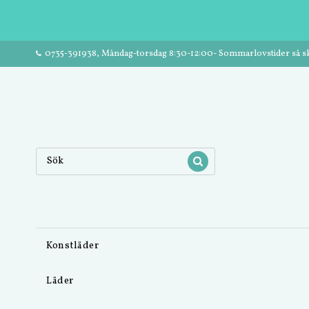
0735-391938, Måndag-torsdag 8:30-12:00- Sommarlovstider så ski
Konstläder
Läder