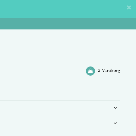
0
Varukorg
Din varukorg är tom