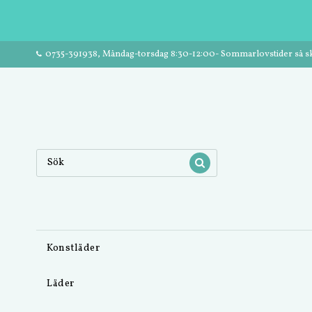
0735-391938, Måndag-torsdag 8:30-12:00- Sommarlovstider så ski
Konstläder
Läder