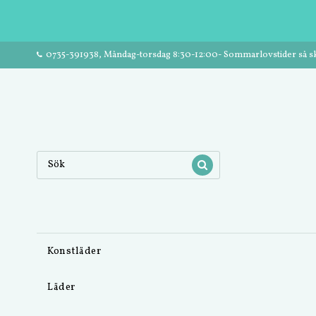
0735-391938, Måndag-torsdag 8:30-12:00- Sommarlovstider så ski
Konstläder
Läder