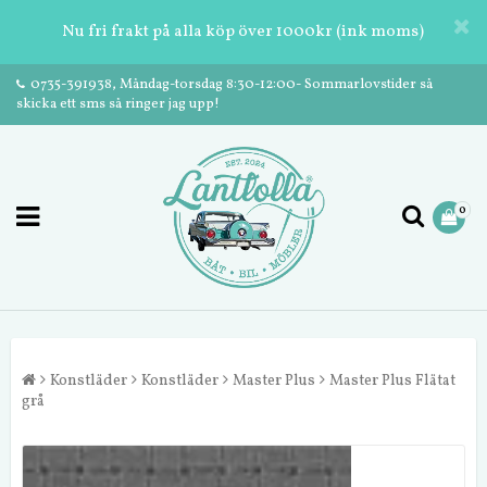
Nu fri frakt på alla köp över 1000kr (ink moms)
0735-391938, Måndag-torsdag 8:30-12:00- Sommarlovstider så
skicka ett sms så ringer jag upp!
0
Konstläder
Konstläder
Master Plus
Master Plus Flätat
grå