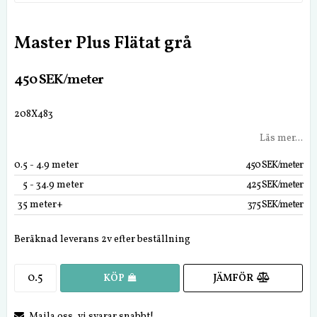
Master Plus Flätat grå
450 SEK/meter
208X483
Läs mer...
0.5
 - 4.9 meter
450 SEK/meter
5
 - 34.9 meter
425 SEK/meter
35
 meter+
375 SEK/meter
Beräknad leverans 2v efter beställning
JÄMFÖR
KÖP
Maila oss, vi svarar snabbt!