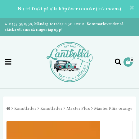
Nu fri frakt på alla köp över 1000kr (ink moms)
0735-391938, Måndag-torsdag 8:30-12:00- Sommarlovstider så
skicka ett sms så ringer jag upp!
0
Konstläder
Konstläder
Master Plus
Master Plus orange