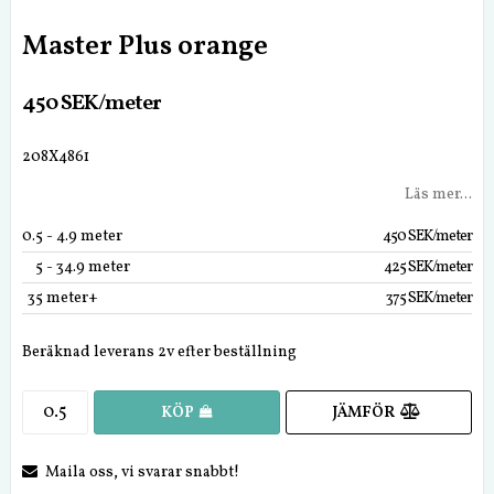
Master Plus orange
450 SEK/meter
208X4861
Läs mer...
0.5
 - 4.9 meter
450 SEK/meter
5
 - 34.9 meter
425 SEK/meter
35
 meter+
375 SEK/meter
Beräknad leverans 2v efter beställning
JÄMFÖR
KÖP
Maila oss, vi svarar snabbt!