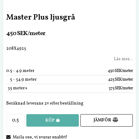
Master Plus ljusgrå
450 SEK/meter
208X4925
Läs mer...
0.5
 - 4.9 meter
450 SEK/meter
5
 - 34.9 meter
425 SEK/meter
35
 meter+
375 SEK/meter
Beräknad leverans 2v efter beställning
JÄMFÖR
KÖP
Maila oss, vi svarar snabbt!