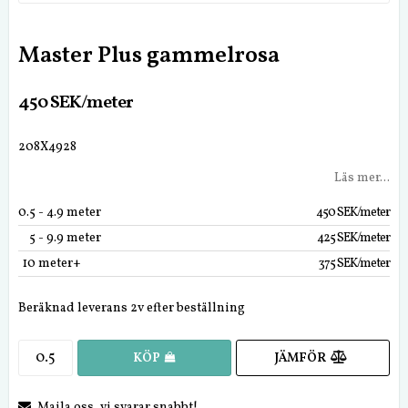
Master Plus gammelrosa
450 SEK/meter
208X4928
Läs mer...
0.5
 - 4.9 meter
450 SEK/meter
5
 - 9.9 meter
425 SEK/meter
10
 meter+
375 SEK/meter
Beräknad leverans 2v efter beställning
JÄMFÖR
KÖP
Maila oss, vi svarar snabbt!