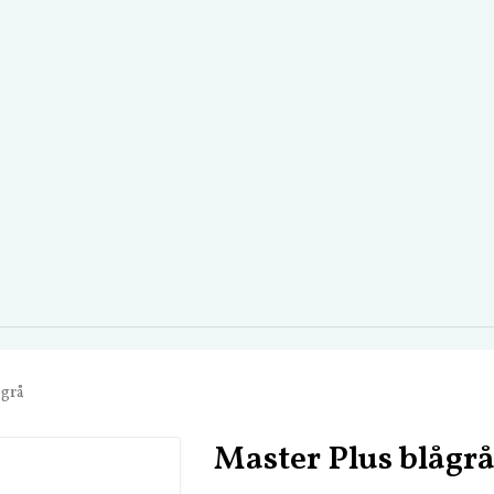
ågrå
Master Plus blågr