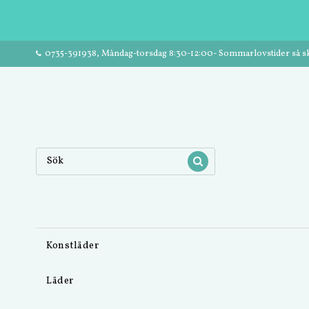
0735-391938, Måndag-torsdag 8:30-12:00- Sommarlovstider så ski
Konstläder
Läder