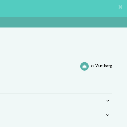
0
Varukorg
Din varukorg är tom