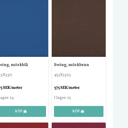
wing, mörkblå
Swing, mörkbrun
33X3517
433X3523
75 SEK/meter
375 SEK/meter
lager: 14
I lager: 15
KÖP
KÖP