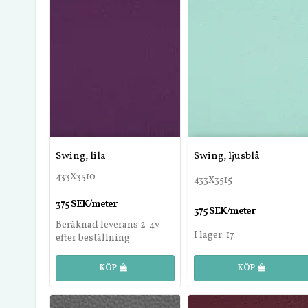
Swing, lila
Swing, ljusblå
433X3510
433X3515
375 SEK/meter
375 SEK/meter
Beräknad leverans 2-4v
I lager: 17
efter beställning
KÖP
KÖP