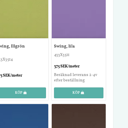
wing, Illgrön
Swing, lila
433X3511
33X3514
375 SEK/meter
Beräknad leverans 2-4v
75 SEK/meter
efter beställning
KÖP
KÖP