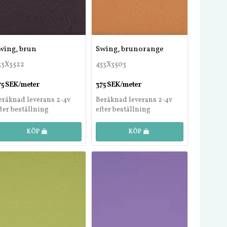
wing, brun
Swing, brunorange
33X3522
433X3503
75 SEK/meter
375 SEK/meter
eräknad leverans 2-4v
Beräknad leverans 2-4v
fter beställning
efter beställning
KÖP
KÖP