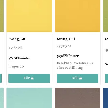
Swing, Gul
Swing, Gul
S
433X3502
433X3501
4
375 SEK/meter
375 SEK/meter
Beräknad leverans 2-4v
3
I lager: 20
efter beställning
KÖP
KÖP