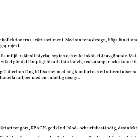
 kollektionerna i vårt sortiment. Med sin rena design, höga funktion
gsprojekt.
a miljöer där slitstyrka, hygien och enkel skötsel är avgörande. Mate
ket gör det lämpligt för allt från hotell, restauranger och skolor till
Collection lång hållbarhet med hög komfort och ett stilrent utseende
tionella miljöer med en enhetlig design.
 lätt att rengöra, REACH-godkänd, blod- och urinbeständig, desinfe