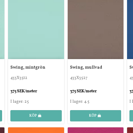
Swing, mintgrön
Swing, mullvad
S
433X3512
433X3527
4
375 SEK/meter
375 SEK/meter
3
I lager: 25
I lager: 4.5
I 
KÖP
KÖP