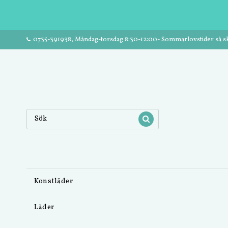
0735-391938, Måndag-torsdag 8:30-12:00- Sommarlovstider så ski
Konstläder
Läder