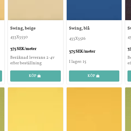
Swing, beige
Swing, blå
S
433X3530
4
433X3516
375 SEK/meter
3
375 SEK/meter
Beräknad leverans 2-4v
B
I lager: 15
efter beställning
e
KÖP
KÖP