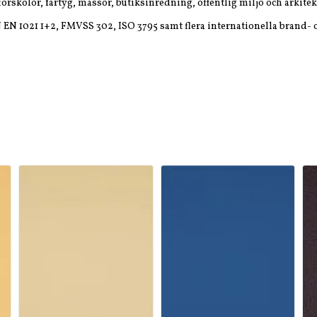
rskolor, fartyg, mässor, butiksinredning, offentlig miljö och arkitek
 EN 1021 1+2, FMVSS 302, ISO 3795 samt flera internationella brand-