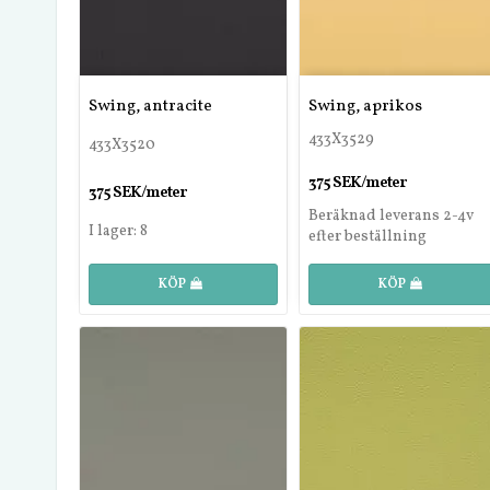
Swing, antracite
Swing, aprikos
433X3529
433X3520
375 SEK/meter
375 SEK/meter
Beräknad leverans 2-4v
I lager: 8
efter beställning
KÖP
KÖP