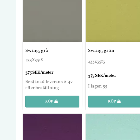
Swing, grå
Swing, grön
433X3518
433x3513
375 SEK/meter
375 SEK/meter
Beräknad leverans 2-4v
I lager: 55
efter beställning
KÖP
KÖP