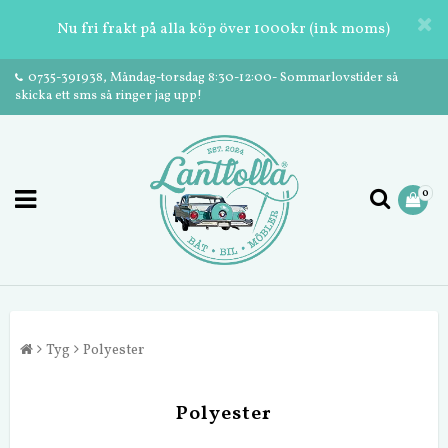
Nu fri frakt på alla köp över 1000kr (ink moms)
0735-391938, Måndag-torsdag 8:30-12:00- Sommarlovstider så
skicka ett sms så ringer jag upp!
0
Tyg
Polyester
Polyester