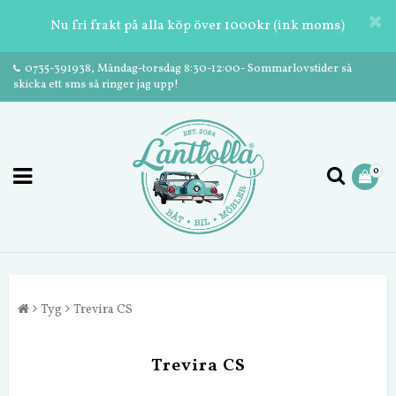
Nu fri frakt på alla köp över 1000kr (ink moms)
0735-391938, Måndag-torsdag 8:30-12:00- Sommarlovstider så
skicka ett sms så ringer jag upp!
0
Tyg
Trevira CS
Trevira CS