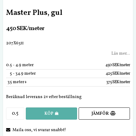
Master Plus, gul
450 SEK/meter
207X6311
Läs mer...
0.5
 - 4.9 meter
450 SEK/meter
5
 - 34.9 meter
425 SEK/meter
35
 meter+
375 SEK/meter
Beräknad leverans 2v efter beställning
JÄMFÖR
KÖP
Maila oss, vi svarar snabbt!