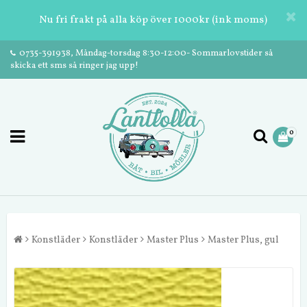
Nu fri frakt på alla köp över 1000kr (ink moms)
0735-391938, Måndag-torsdag 8:30-12:00- Sommarlovstider så
skicka ett sms så ringer jag upp!
0
Konstläder
Konstläder
Master Plus
Master Plus, gul