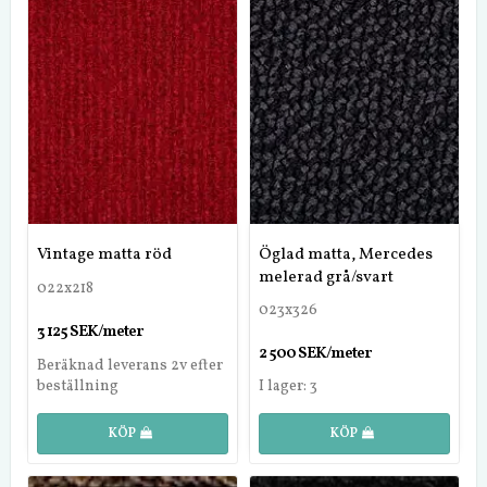
Vintage matta röd
Öglad matta, Mercedes
melerad grå/svart
022x218
023x326
3 125 SEK/meter
2 500 SEK/meter
Beräknad leverans 2v efter
beställning
I lager: 3
KÖP
KÖP