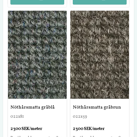
Nöthårsmatta gråblå
Nöthårsmatta gråbrun
022x81
022x59
2 300 SEK/meter
2 300 SEK/meter