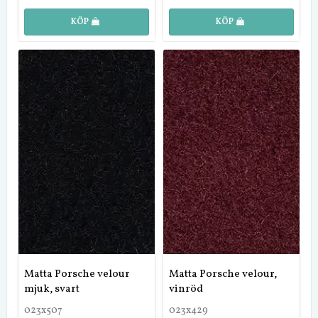
KÖP
KÖP
Matta Porsche velour
Matta Porsche velour,
mjuk, svart
vinröd
023x507
023x429