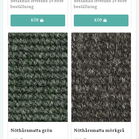
Beräknad leverans 2v efter
Beräknad leverans 2v efter
beställning
beställning
KÖP
KÖP
Nöthårsmatta grön
Nöthårsmatta mörkgrå