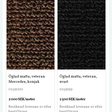
Öglad matta, veteran
Öglad matta, veteran,
Mercedes, konjak
svart
023x1210
023x199
2 000 SEK/meter
2 300 SEK/meter
Beräknad leverans 2v efter
Beräknad leverans 2v efter
beställning
beställning