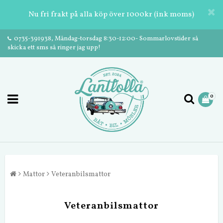
Nu fri frakt på alla köp över 1000kr (ink moms)
0735-391938, Måndag-torsdag 8:30-12:00- Sommarlovstider så
skicka ett sms så ringer jag upp!
0
Mattor
Veteranbilsmattor
Veteranbilsmattor