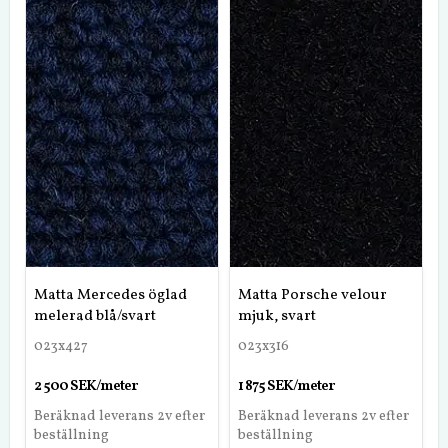
Matta Mercedes öglad
Matta Porsche velour
melerad blå/svart
mjuk, svart
023x427
023x316
2 500 SEK/meter
1 875 SEK/meter
Beräknad leverans 2v efter
Beräknad leverans 2v efter
beställning
beställning