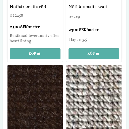
Nöthårsmatta röd
Nöthårsmatta svart
022x58
022x9
2 300 SEK/meter
2 300 SEK/meter
Beräknad leverans 2v efter
I lager: 3.5
beställning
KÖP
KÖP