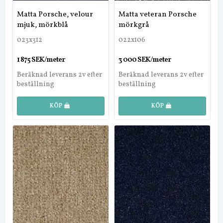
Matta Porsche, velour
Matta veteran Porsche
mjuk, mörkblå
mörkgrå
023x312
022x106
1 875 SEK/meter
3 000 SEK/meter
Beräknad leverans 2v efter
Beräknad leverans 2v efter
beställning
beställning
KÖP
KÖP