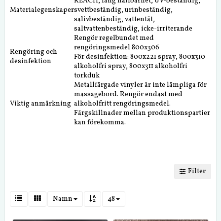
REACH, lång hållbarhet, UV-beständig,
Materialegenskaper
svettbeständig, urinbeständig,
salivbeständig, vattentät,
saltvattenbeständig, icke-irriterande
Rengör regelbundet med
rengöringsmedel 800x306
Rengöring och
För desinfektion: 800x221 spray, 800x310
desinfektion
alkoholfri spray, 800x311 alkoholfri
torkduk
Metallfärgade vinyler är inte lämpliga för
massagebord. Rengör endast med
Viktig anmärkning
alkoholfritt rengöringsmedel.
Färgskillnader mellan produktionspartier
kan förekomma.
Filter
Namn
48