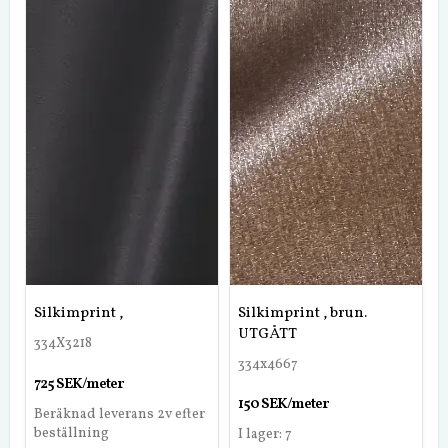
Silkimprint ,
Silkimprint , brun.
UTGÅTT
334X3218
334x4667
725 SEK/meter
150 SEK/meter
Beräknad leverans 2v efter
beställning
I lager: 7