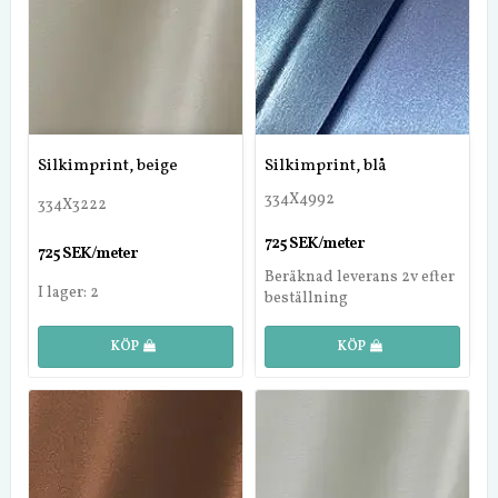
Silkimprint, beige
Silkimprint, blå
334X4992
334X3222
725 SEK/meter
725 SEK/meter
Beräknad leverans 2v efter
I lager: 2
beställning
KÖP
KÖP