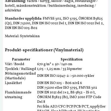
Användning:
Yachts / fartyg, skolor / dagis, restauranger /
hotell, mässkonstruktion / butiksinredning, inredning /
arkitektur
Standarder uppfyllda:
FMVSS 302, ISO 3795, ÖNORM B3825
(Q1), DIN 75200, DIN EN ISO 1021 Del 1, DIN EN ISO 1021 Del 2,
DIN EN ISO 105-B02
Material: Syntetskinn
Produkt-specifikationer (Vinylmaterial)
Parameter
Specifikation
Vikt / Bredd
670 g/m² ± 50 / 140 cm
Tjocklek / Rullängd
1,05 – 1,25 mm / 35 löpmeter
Nötningsmotstånd
DIN EN ISO 12947-2: >50.000 cykler
(Martindale)
Ljusäkthet
DIN EN ISO 105 – B06 nivå 6
DIN 75200 eller ISO 3795, FMVSS 302
Flamhämmande
DIN EN 1021 del 1+2, BS 5852 – IS 0/1,
utrustning
ÖNORM B3825 (B1), IMO 2010 FTP Code
Del 8
Fri från AZO/CFC/PCP/PCB/PCT, uppfyller