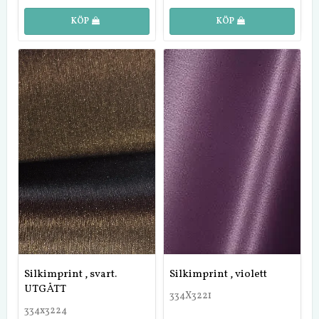
KÖP
KÖP
Silkimprint , svart.
Silkimprint , violett
UTGÅTT
334X3221
334x3224