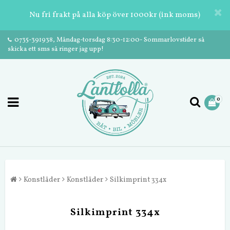
Nu fri frakt på alla köp över 1000kr (ink moms)
0735-391938, Måndag-torsdag 8:30-12:00- Sommarlovstider så
skicka ett sms så ringer jag upp!
0
Konstläder
Konstläder
Silkimprint 334x
Silkimprint 334x