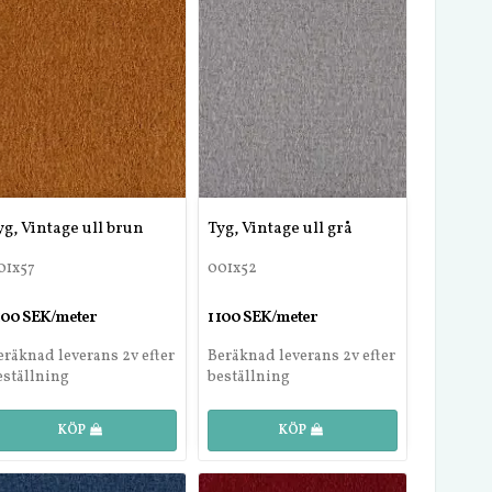
yg, Vintage ull brun
Tyg, Vintage ull grå
01x57
001x52
 100 SEK/meter
1 100 SEK/meter
eräknad leverans 2v efter
Beräknad leverans 2v efter
eställning
beställning
KÖP
KÖP