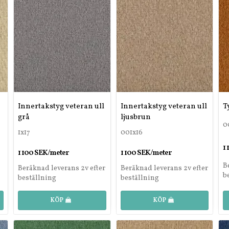
Innertakstyg veteran ull
Innertakstyg veteran ull
T
grå
ljusbrun
0
1x17
001x16
1
1 100 SEK/meter
1 100 SEK/meter
B
Beräknad leverans 2v efter
Beräknad leverans 2v efter
b
beställning
beställning
KÖP
KÖP