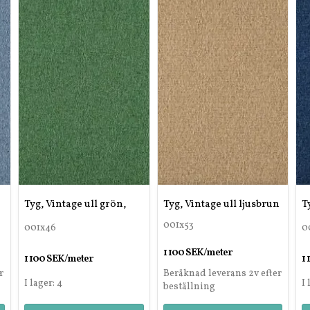
Tyg, Vintage ull grön,
Tyg, Vintage ull ljusbrun
T
001x53
001x46
0
1 100 SEK/meter
1 100 SEK/meter
1
r
Beräknad leverans 2v efter
I lager: 4
I 
beställning