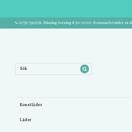
0735-391938, Måndag-torsdag 8:30-12:00- Sommarlovstider så ski
Konstläder
Läder