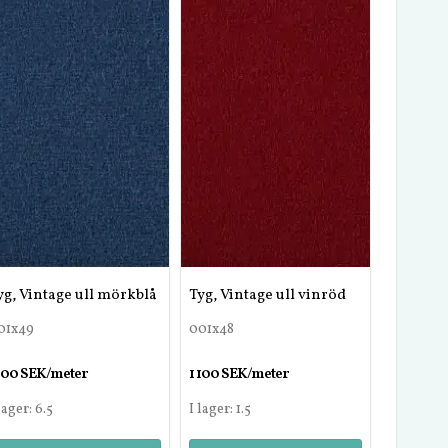
yg, Vintage ull mörkblå
Tyg, Vintage ull vinröd
01x49
001x48
 100 SEK/meter
1 100 SEK/meter
lager: 6.5
I lager: 1.5