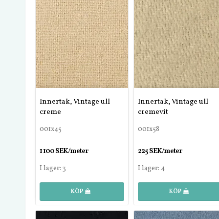
Innertak, Vintage ull
Innertak, Vintage ull
creme
cremevit
001x45
001x58
1 100 SEK/meter
225 SEK/meter
I lager: 3
I lager: 4
KÖP
KÖP