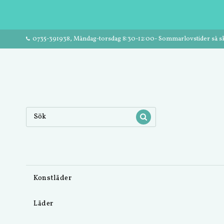
0735-391938, Måndag-torsdag 8:30-12:00- Sommarlovstider så ski
Konstläder
Läder