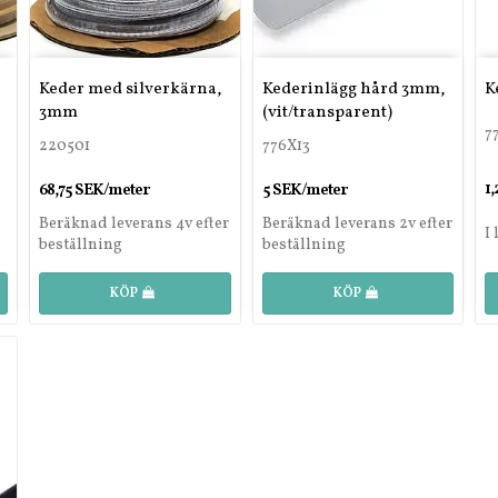
Keder med silverkärna,
Kederinlägg hård 3mm,
K
3mm
(vit/transparent)
7
220501
776X13
1
68,75 SEK/meter
5 SEK/meter
Beräknad leverans 4v efter
Beräknad leverans 2v efter
I
beställning
beställning
KÖP
KÖP