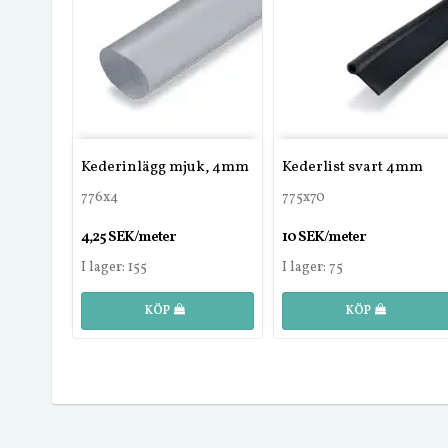
Kederinlägg mjuk, 4mm
Kederlist svart 4mm
776x4
775x70
4,25 SEK/meter
10 SEK/meter
I lager: 155
I lager: 75
KÖP
KÖP