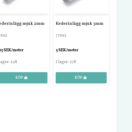
ederinlägg mjuk 2mm
Kederinlägg mjuk 3mm
76x2
776x3
,25 SEK/meter
5 SEK/meter
 lager: 228
I lager: 278
KÖP
KÖP