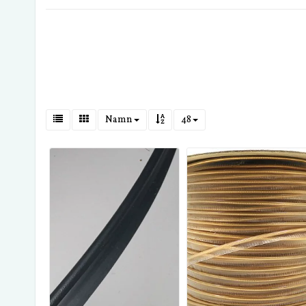
Namn
48