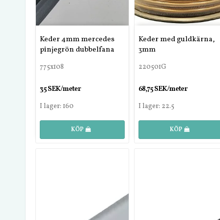
Keder 4mm mercedes
Keder med guldkärna,
pinjegrön dubbelfana
3mm
775x108
220501G
35 SEK/meter
68,75 SEK/meter
I lager: 160
I lager: 22.5
KÖP
KÖP