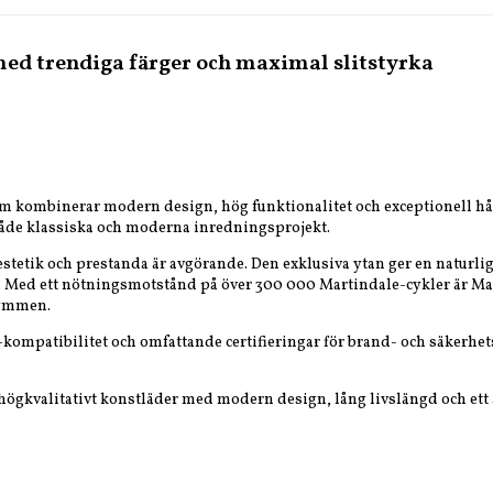
ed trendiga färger och maximal slitstyrka
om kombinerar modern design, hög funktionalitet och exceptionell håll
 både klassiska och moderna inredningsprojekt.
 estetik och prestanda är avgörande. Den exklusiva ytan ger en naturli
Med ett nötningsmotstånd på över 300 000 Martindale-cykler är Master 
rymmen.
patibilitet och omfattande certifieringar för brand- och säkerhetsk
tt högkvalitativt konstläder med modern design, lång livslängd och ett