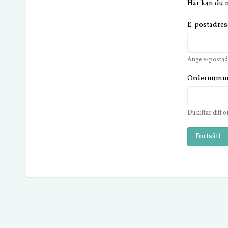
Här kan du m
E-postadres
Ange e-postad
Ordernumm
Du hittar ditt
Fortsätt