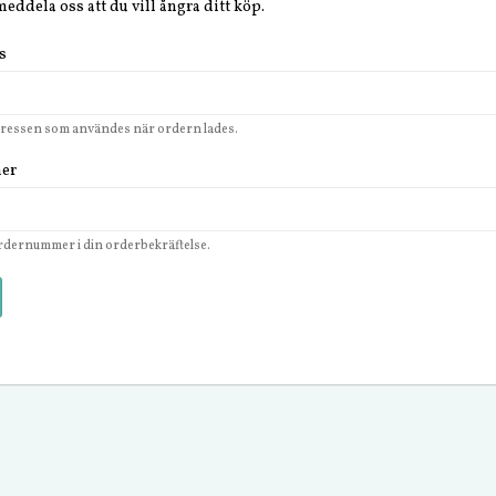
eddela oss att du vill ångra ditt köp.
s
ressen som användes när ordern lades.
er
 ordernummer i din orderbekräftelse.