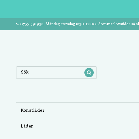
0735-391938, Måndag-torsdag 8:30-12:00- Sommarlovstider så ski
Konstläder
Läder