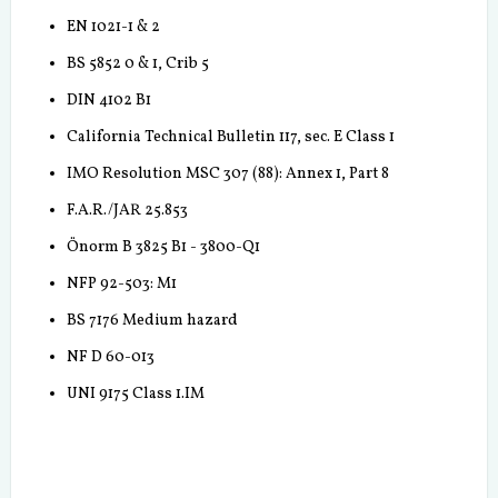
EN 1021-1 & 2
BS 5852 0 & 1, Crib 5
DIN 4102 B1
California Technical Bulletin 117, sec. E Class 1
IMO Resolution MSC 307 (88): Annex 1, Part 8
F.A.R./JAR 25.853
Önorm B 3825 B1 - 3800-Q1
NFP 92-503: M1
BS 7176 Medium hazard
NF D 60-013
UNI 9175 Class 1.IM