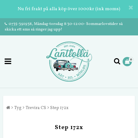
Nu fri frakt på alla köp över 1000kr (ink moms)
0735-391938, Måndag-torsdag 8:30-12:00- Sommarlovstider så
skicka ett sms så ringer jag upp!
0
Tyg
Trevira CS
Step 172x
Step 172x