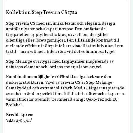
Kollektion Step Trevira CS 172x
Step Trevira CS med sin unika textur och eleganta design
utstrålar lyster och skapar intresse. Den omfattande
färgpaletten uppfyller alla krav, oavsett om det gäller
offentliga eller företagsmiljöer. I en tilltalande kontrast till
melerade effekter är Step inte bara visuellt attraktiv utan även
taktil – man vill hela tiden röra vid det voluminösa tyget.
Step Melange övertygar med färgnyanser inspirerade av
naturens element och jordens toner, såsom svavel.
Kombinationsmöjligheter?
Förstklassiga tack vare den
diskreta strukturen. Vävd av Trevira CS är Step Melange
flamskyddad och extremt slitstark. Med 54 färger inspirerade
av naturen är den perfekt för stilfulla interiörer och skapar en
varm atmosfär överallt. Certifierad enligt Oeko-Tex och EU
Ecolabel.
Bredd:
140 cm
Vikt:
470 g/m²