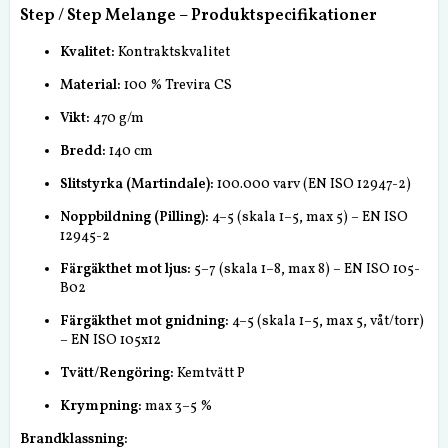
Step / Step Melange – Produktspecifikationer
Kvalitet:
Kontraktskvalitet
Material:
100 % Trevira CS
Vikt:
470 g/m
Bredd:
140 cm
Slitstyrka (Martindale):
100.000 varv (EN ISO 12947-2)
Noppbildning (Pilling):
4–5 (skala 1–5, max 5) – EN ISO
12945-2
Färgäkthet mot ljus:
5–7 (skala 1–8, max 8) – EN ISO 105-
B02
Färgäkthet mot gnidning:
4–5 (skala 1–5, max 5, våt/torr)
– EN ISO 105x12
Tvätt/Rengöring:
Kemtvätt P
Krympning:
max 3–5 %
Brandklassning: