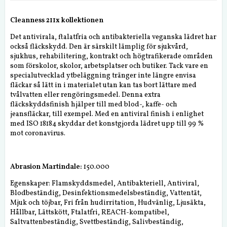
Cleanness 211x kollektionen
Det antivirala, ftalatfria och antibakteriella veganska lädret har
också fläckskydd. Den är särskilt lämplig för sjukvård,
sjukhus, rehabilitering, kontrakt och högtrafikerade områden
som förskolor, skolor, arbetsplatser och butiker. Tack vare en
specialutvecklad ytbeläggning tränger inte längre envisa
fläckar så lätt in i materialet utan kan tas bort lättare med
tvålvatten eller rengöringsmedel. Denna extra
fläckskyddsfinish hjälper till med blod-, kaffe- och
jeansfläckar, till exempel. Med en antiviral finish i enlighet
med ISO 18184 skyddar det konstgjorda lädret upp till 99 %
mot coronavirus.
Abrasion Martindale:
150.000
Egenskaper: Flamskyddsmedel, Antibakteriell, Antiviral,
Blodbeständig, Desinfektionsmedelsbeständig, Vattentät,
Mjuk och töjbar, Fri från hudirritation, Hudvänlig, Ljusäkta,
Hållbar, Lättskött, Ftalatfri, REACH-kompatibel,
Saltvattenbeständig, Svettbeständig, Salivbeständig,