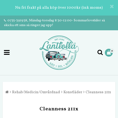
Nu fri frakt på alla köp över 1000kr (ink moms)
0735-391938, Måndag-torsdag 8:30-12:00- Sommarlovstider så
skicka ett sms så ringer jag upp!
0
Rehab/Medicin/Omvårdnad
Konstläder
Cleanness 211x
Cleanness 211x