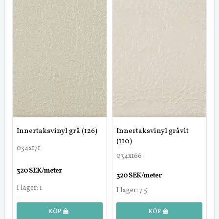
Innertaksvinyl grå (126)
Innertaksvinyl gråvit
(110)
034x171
034x166
320 SEK/meter
320 SEK/meter
I lager: 1
I lager: 7.5
KÖP
KÖP