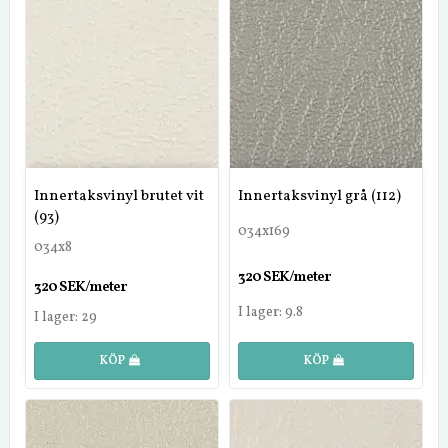
Innertaksvinyl brutet vit
Innertaksvinyl grå (112)
(93)
034x169
034x8
320 SEK/meter
320 SEK/meter
I lager: 9.8
I lager: 29
KÖP
KÖP