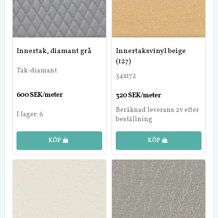
Innertak, diamant grå
Innertaksvinyl beige
(127)
Tak-diamant
34x172
600 SEK/meter
320 SEK/meter
Beräknad leverans 2v efter
I lager: 6
beställning
KÖP
KÖP