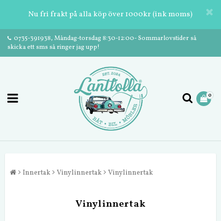
Nu fri frakt på alla köp över 1000kr (ink moms)
0735-391938, Måndag-torsdag 8:30-12:00- Sommarlovstider så
skicka ett sms så ringer jag upp!
0
Innertak
Vinylinnertak
Vinylinnertak
Vinylinnertak