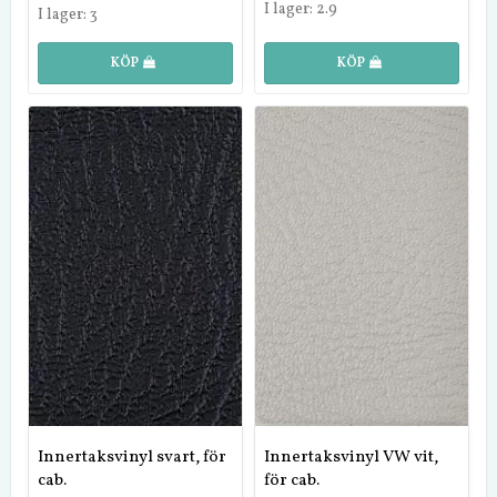
I lager: 2.9
I lager: 3
KÖP
KÖP
Innertaksvinyl svart, för
Innertaksvinyl VW vit,
cab.
för cab.