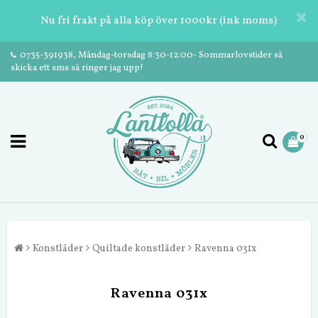
Nu fri frakt på alla köp över 1000kr (ink moms)
0735-391938, Måndag-torsdag 8:30-12:00- Sommarlovstider så
skicka ett sms så ringer jag upp!
0
Konstläder
Quiltade konstläder
Ravenna 031x
Ravenna 031x