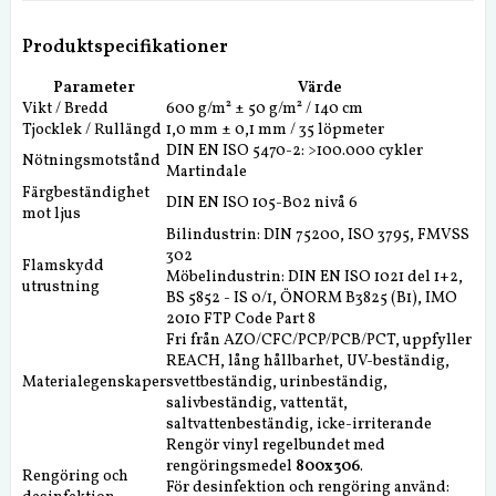
Produktspecifikationer
Parameter
Värde
Vikt / Bredd
600 g/m² ± 50 g/m² / 140 cm
Tjocklek / Rullängd
1,0 mm ± 0,1 mm / 35 löpmeter
DIN EN ISO 5470-2: >100.000 cykler
Nötningsmotstånd
Martindale
Färgbeständighet
DIN EN ISO 105-B02 nivå 6
mot ljus
Bilindustrin: DIN 75200, ISO 3795, FMVSS
302
Flamskydd
Möbelindustrin: DIN EN ISO 1021 del 1+2,
utrustning
BS 5852 - IS 0/1, ÖNORM B3825 (B1), IMO
2010 FTP Code Part 8
Fri från AZO/CFC/PCP/PCB/PCT, uppfyller
REACH, lång hållbarhet, UV-beständig,
Materialegenskaper
svettbeständig, urinbeständig,
salivbeständig, vattentät,
saltvattenbeständig, icke-irriterande
Rengör vinyl regelbundet med
rengöringsmedel
800x306
.
Rengöring och
För desinfektion och rengöring använd: