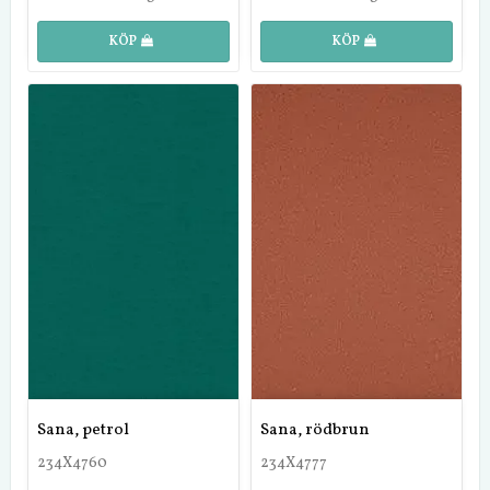
KÖP
KÖP
Sana, petrol
Sana, rödbrun
234X4760
234X4777