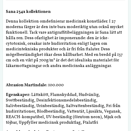
Sana 234x kollektionen
Denna kollektion omdefinierar medicinsk konstläder. I 27
moderna färger är den inte bara moderiktig utan också mycket
funktionell. Tack vare antigraffitibeläggningen är Sana lätt att
hålla ren. Dess ofarlighet är imponerande: den är icke-
cytotoxisk, orsakar inte hudirritation enligt lagen om
medicintekniska produkter och är fri från ftalater. Dess
mögelbeständighet ökar dess hållbarhet. Med en bredd på 137
cm och en vikt på 700g/m² är det det idealiska materialet för
läkarmottagningar och andra medicinska anläggningar.
Abrasion Martindale:
100.000
Egenskaper:
Lättskött, Flamskyddad, Hudvänlig,
Svettbeständig, Desinfektionsmedelsbeständig,
Salivbeständig, Urinbeständig, Saltvattenbeständig, Fri från
hudirritationer, Blodbeständig, Vattentät, Ljusäkta, Vegansk,
REACH-kompatibel, UV-beständig (förutom neon), Mjuk och
töjbar, Uppfyller medicinsk produktlag, Ftalatfri