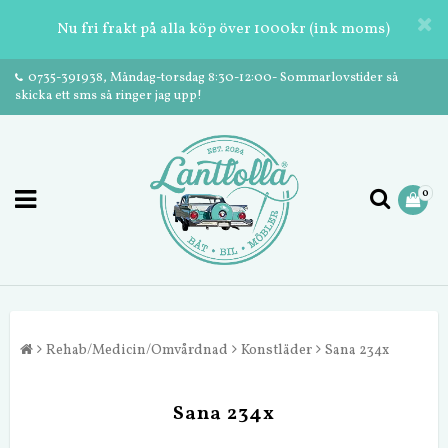
Nu fri frakt på alla köp över 1000kr (ink moms)
0735-391938, Måndag-torsdag 8:30-12:00- Sommarlovstider så
skicka ett sms så ringer jag upp!
0
Rehab/Medicin/Omvårdnad
Konstläder
Sana 234x
Sana 234x