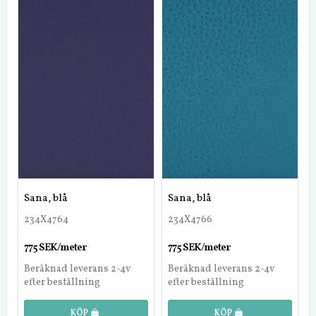
Sana, blå
Sana, blå
234X4764
234X4766
775 SEK/meter
775 SEK/meter
Beräknad leverans 2-4v
Beräknad leverans 2-4v
efter beställning
efter beställning
KÖP
KÖP