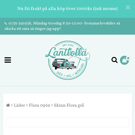
Nu fri frakt på alla köp över 1000kr (ink moms)
0735-391938, Måndag-torsdag 8:30-12:00- Sommarlovstider så
skicka ett sms så ringer jag upp!
0
Läder
Flora 096x
Skinn Flora grå