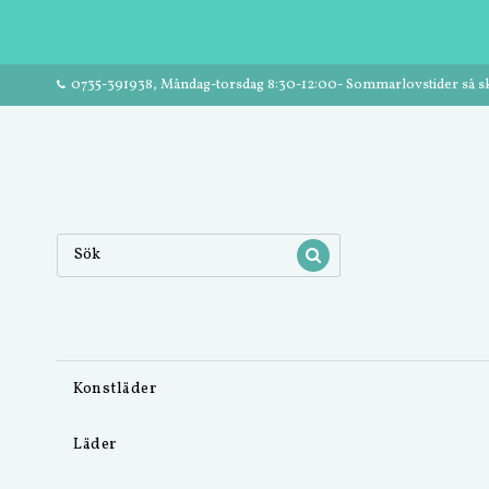
0735-391938, Måndag-torsdag 8:30-12:00- Sommarlovstider så ski
Konstläder
Läder