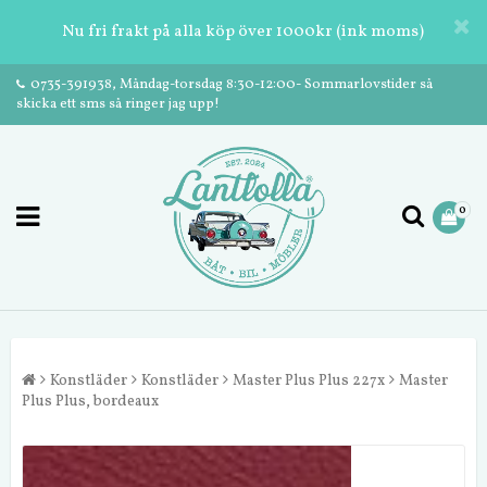
Nu fri frakt på alla köp över 1000kr (ink moms)
0735-391938, Måndag-torsdag 8:30-12:00- Sommarlovstider så
skicka ett sms så ringer jag upp!
0
Konstläder
Konstläder
Master Plus Plus 227x
Master
Plus Plus, bordeaux