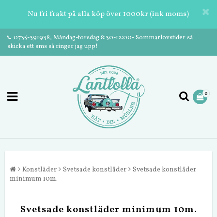
Nu fri frakt på alla köp över 1000kr (ink moms)
0735-391938, Måndag-torsdag 8:30-12:00- Sommarlovstider så
skicka ett sms så ringer jag upp!
0
Konstläder
Svetsade konstläder
Svetsade konstläder
minimum 10m.
Svetsade konstläder minimum 10m.