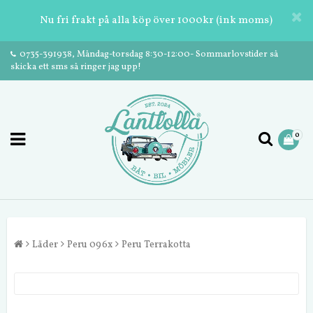
Nu fri frakt på alla köp över 1000kr (ink moms)
0735-391938, Måndag-torsdag 8:30-12:00- Sommarlovstider så
skicka ett sms så ringer jag upp!
0
Läder
Peru 096x
Peru Terrakotta