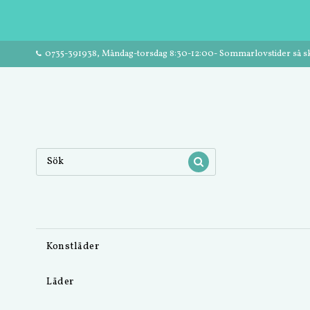
0735-391938, Måndag-torsdag 8:30-12:00- Sommarlovstider så ski
Konstläder
Läder