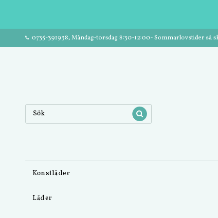
0735-391938, Måndag-torsdag 8:30-12:00- Sommarlovstider så ski
Konstläder
Läder